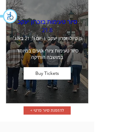
סיור טעימות בזכרון יעקב
21.8
גן טיול- זכרון יעקב
יום ו׳, 21 באוג׳
סיור טעימות ציורי וטעים במיוחד 
במושבה הותיקה
Buy Tickets
< להזמנת סיור פרטי